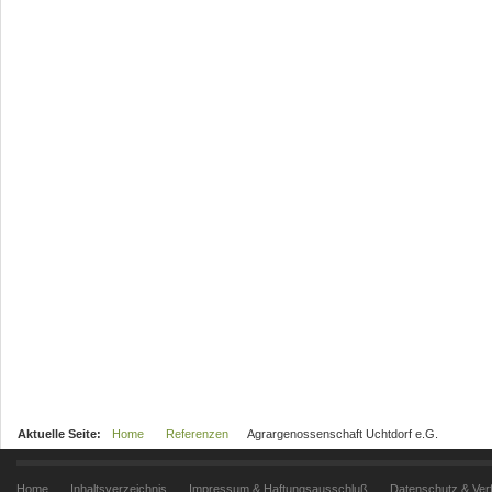
Aktuelle Seite:
Home
Referenzen
Agrargenossenschaft Uchtdorf e.G.
Home
Inhaltsverzeichnis
Impressum & Haftungsausschluß
Datenschutz & Ver